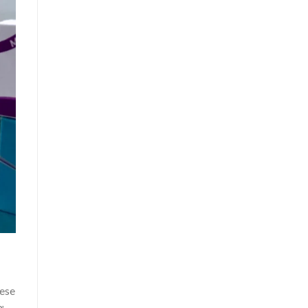
ese
ơ