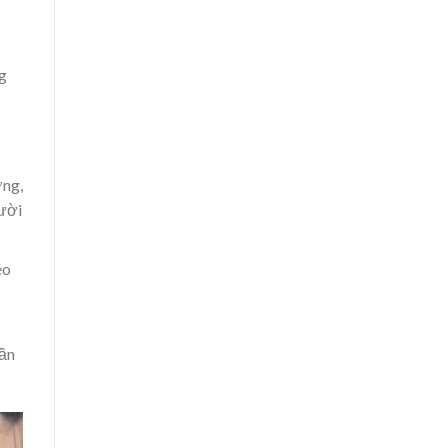
g
ởng,
gười
éo
hần