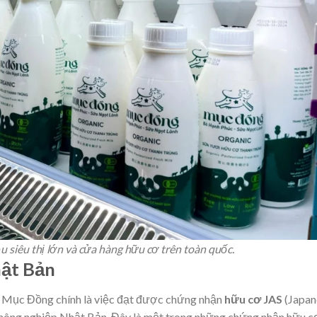
 siêu thị lớn và cửa hàng hữu cơ trên toàn quốc.
hật Bản
a Mục Đồng chính là việc đạt được chứng nhận
hữu cơ JAS
(Japan
ơ nông nghiệp Nhật Bản. Đây là một trong những chứng nhận hữu c