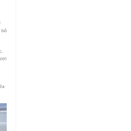
ế
i bỏ
c.
tươi
Sữa