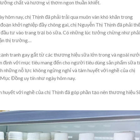
 dưỡng chất và hương vị thơm ngon thuần khiết.
gày hôm nay, chị Thịnh đã phải trải qua muôn vàn khó khăn trong
đoạn khởi nghiệp đầy chông gai, chị Nguyễn Thị Thịnh đã phải th
đầu tư vào trang trại bò sữa. Có những lúc tưởng chừng như phả
cận thị trường…
cạnh tranh gay gắt từ các thương hiệu sữa lớn trong và ngoài nướ
n định với mục tiêu mang đến cho người tiêu dùng sản phẩm sữa 
nh những nỗ lực không ngừng nghỉ và tâm huyết với nghề của chị
 Mục Đồng uy tín như ngày hôm nay.
 huyết với nghề của chị Thịnh đã góp phần tạo nên thương hiệu 