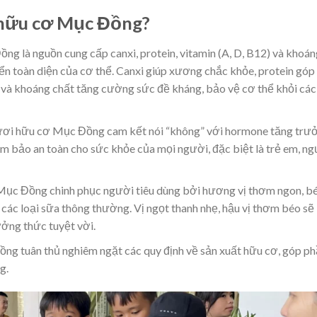
 hữu cơ Mục Đồng?
g là nguồn cung cấp canxi, protein, vitamin (A, D, B12) và khoán
riển toàn diện của cơ thể. Canxi giúp xương chắc khỏe, protein góp
n và khoáng chất tăng cường sức đề kháng, bảo vệ cơ thể khỏi các
ơi hữu cơ Mục Đồng cam kết nói “không” với hormone tăng trư
ảm bảo an toàn cho sức khỏe của mọi người, đặc biệt là trẻ em, n
ục Đồng chinh phục người tiêu dùng bởi hương vị thơm ngon, b
 các loại sữa thông thường. Vị ngọt thanh nhẹ, hậu vị thơm béo sẽ
ởng thức tuyệt vời.
g tuân thủ nghiêm ngặt các quy định về sản xuất hữu cơ, góp p
g.