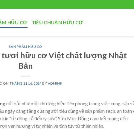
ẨM HỮU CƠ
TIÊU CHUẨN HỮU CƠ
SẢN PHẨM HỮU CƠ
tươi hữu cơ Việt chất lượng Nhật
Bản
ED ON
THÁNG 11 16, 2024
BY
ADMINK
ng
nổi bật như một thương hiệu tiên phong trong việc cung cấp
s
ầu ngày càng tăng của người tiêu dùng về sản phẩm sạch, an toàn 
ép kín “từ đồng cỏ đến ly sữa”, Sữa Mục Đồng cam kết mang đến
n vẹn hương vị tự nhiên và tinh túy từ thiên nhiên.