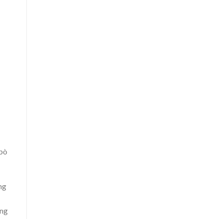
 bò
ng
ong