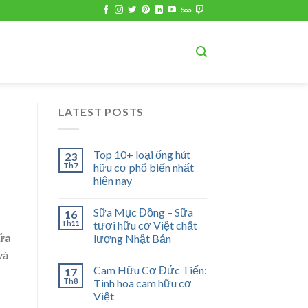
LATEST POSTS
Top 10+ loại ống hút
23
Th7
hữu cơ phổ biến nhất
hiện nay
Sữa Mục Đồng – Sữa
16
Th11
tươi hữu cơ Việt chất
ữa
lượng Nhật Bản
và
Cam Hữu Cơ Đức Tiến:
17
Th8
Tinh hoa cam hữu cơ
Việt